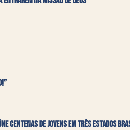
a entrarem na missão de Deus
o!”
úne centenas de jovens em três estados bra