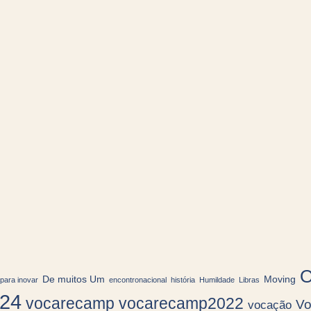
O
De muitos Um
Moving
para inovar
encontronacional
história
Humildade
Libras
024
vocarecamp
vocarecamp2022
V
vocação