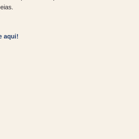
eias.
e aqui!