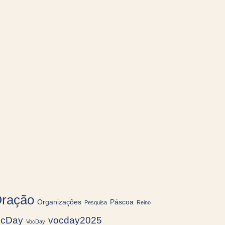
ração
Organizações
Páscoa
Pesquisa
Reino
ocDay
vocday2025
VocDay