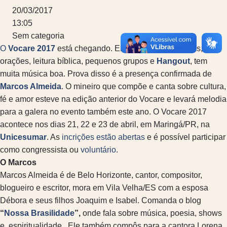
20/03/2017
13:05
Sem categoria
O
Vocare 2017
está chegando. Entre palestras, oficinas,
orações, leitura bíblica, pequenos grupos e
Hangout
, tem
muita música boa. Prova disso é a presença confirmada de
Marcos Almeida
. O mineiro que compõe e canta sobre cultura,
fé e amor esteve na edição anterior do Vocare e levará melodia
para a galera no evento também este ano. O Vocare 2017
acontece nos dias 21, 22 e 23 de abril, em Maringá/PR, na
Unicesumar
. As
incrições estão abertas
e é possível participar
como congressista ou
voluntário
.
O Marcos
Marcos Almeida é de Belo Horizonte, cantor, compositor,
blogueiro e escritor, mora em Vila Velha/ES com a esposa
Débora e seus filhos Joaquim e Isabel. Comanda o blog
“
Nossa Brasilidade
”,
onde fala sobre música, poesia, shows
e espiritualidade. Ele também compôs para a cantora Lorena