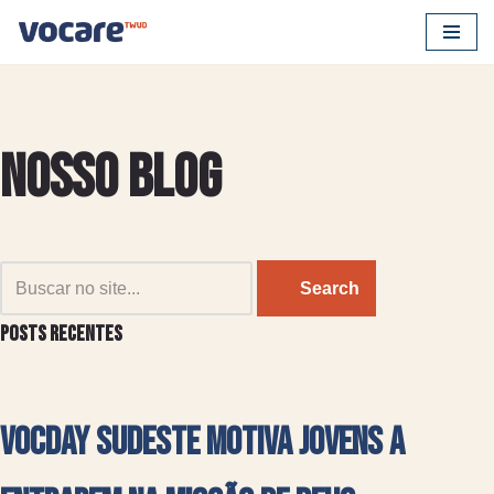
Pular
para
o
conteúdo
Nosso Blog
P
Search
e
s
Posts recentes
q
u
i
VocDay Sudeste motiva jovens a
s
a
r