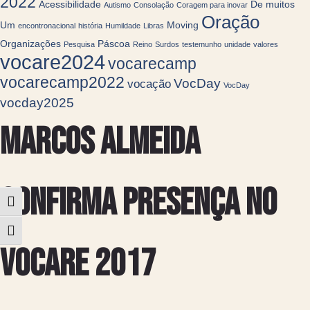
2022
Acessibilidade
De muitos
Autismo
Consolação
Coragem para inovar
Oração
Um
Moving
encontronacional
história
Humildade
Libras
Organizações
Páscoa
Pesquisa
Reino
Surdos
testemunho
unidade
valores
vocare2024
vocarecamp
vocarecamp2022
VocDay
vocação
VocDay
vocday2025
Marcos Almeida
confirma presença no
Alternar alto contraste
Alternar tamanho da fonte
Vocare 2017