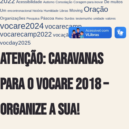
2022
Acessibilidade
De muitos
Autismo
Consolação
Coragem para inovar
Oração
Um
Moving
encontronacional
história
Humildade
Libras
Organizações
Páscoa
Pesquisa
Reino
Surdos
testemunho
unidade
valores
vocare2024
vocarecamp
vocarecamp2022
VocDay
vocação
VocDay
vocday2025
Atenção: Caravanas
para o Vocare 2018 –
Organize a sua!