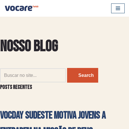
Pular
para
o
conteúdo
Nosso Blog
Search
Posts recentes
VocDay Sudeste motiva jovens a