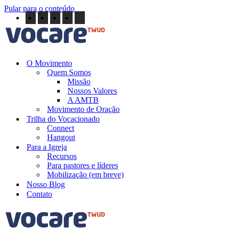
Pular para o conteúdo
O Movimento
Quem Somos
Missão
Nossos Valores
A AMTB
Movimento de Oração
Trilha do Vocacionado
Connect
Hangout
Para a Igreja
Recursos
Para pastores e líderes
Mobilização (em breve)
Nosso Blog
Contato