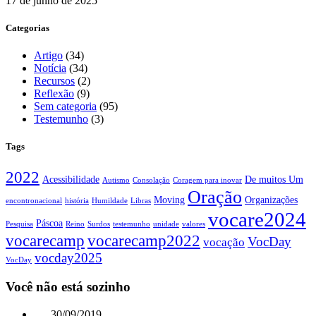
17 de junho de 2025
Categorias
Artigo
(34)
Notícia
(34)
Recursos
(2)
Reflexão
(9)
Sem categoria
(95)
Testemunho
(3)
Tags
2022
Acessibilidade
De muitos Um
Autismo
Consolação
Coragem para inovar
Oração
Moving
Organizações
encontronacional
história
Humildade
Libras
vocare2024
Páscoa
Pesquisa
Reino
Surdos
testemunho
unidade
valores
vocarecamp
vocarecamp2022
VocDay
vocação
vocday2025
VocDay
Você não está sozinho
30/09/2019