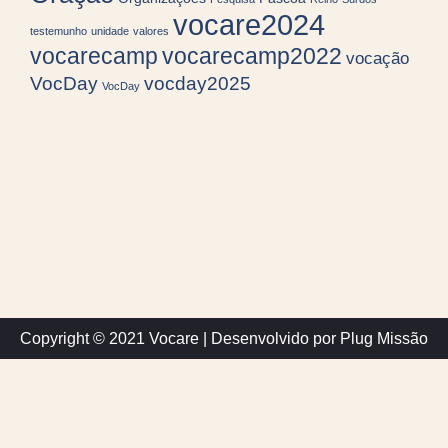
vocare2024
testemunho
unidade
valores
vocarecamp
vocarecamp2022
vocação
VocDay
vocday2025
VocDay
Copyright © 2021 Vocare | Desenvolvido por Plug Missão
Utilizamos cookies para melhorar os serviços deste site. Ao usar
este site você concorda com o uso de cookies.
Configurar Cookie
Eu aceito
Manage consent